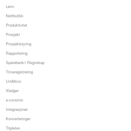
Lønn
Nettbutikk
Produktivitet
Prosjekt
Prosjektstyring
Rapportering
Sparebank1 Regnskap
Timeregistrering
UniMicro
Xledger
e-conomic
Integrasjoner
Konverteringer
Tripletex