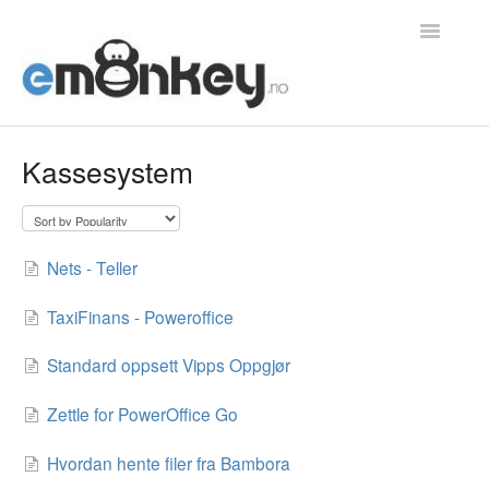
Toggle
Navigatio
Home
Kassesystem
Integrasjoner
Konvertering
Nets - Teller
Generelt
TaxiFinans - Poweroffice
Bestillinger
Standard oppsett Vipps Oppgjør
Kontakt
Zettle for PowerOffice Go
Hvordan hente filer fra Bambora